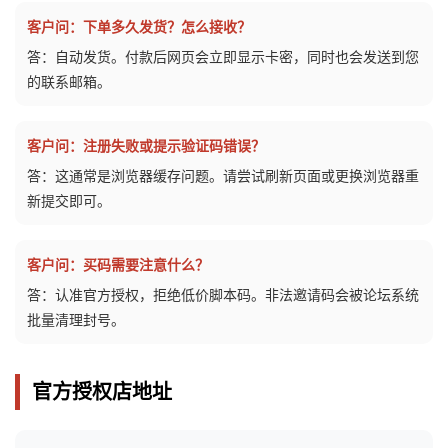
客户问：下单多久发货？怎么接收？
答：自动发货。付款后网页会立即显示卡密，同时也会发送到您
的联系邮箱。
客户问：注册失败或提示验证码错误？
答：这通常是浏览器缓存问题。请尝试刷新页面或更换浏览器重
新提交即可。
客户问：买码需要注意什么？
答：认准官方授权，拒绝低价脚本码。非法邀请码会被论坛系统
批量清理封号。
官方授权店地址